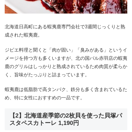
北海道日高町にある蝦夷鹿専門会社で3週間じっくりと熟
成された蝦夷鹿。
ジビエ料理と聞くと「肉が固い」「臭みがある」というイ
メージを持つ方も多くいますが、北の国バル赤羽店の蝦夷
鹿のグリルはしっかりと熟成されているため肉質が柔らか
く、旨味がたっぷりと詰まっています。
蝦夷鹿は低脂肪で高タンパク、鉄分も多く含まれているた
め、特に女性におすすめの一品です。
【2】北海道産季節の2枚貝を使った貝塚パ
スタペスカトーレ 1,190円