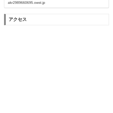
akr2989660695.owst.jp
ラと海鮮魚介に加えて、ジビエ蝦夷鹿、牛、豚、鶏も北海
道！...
アクセス