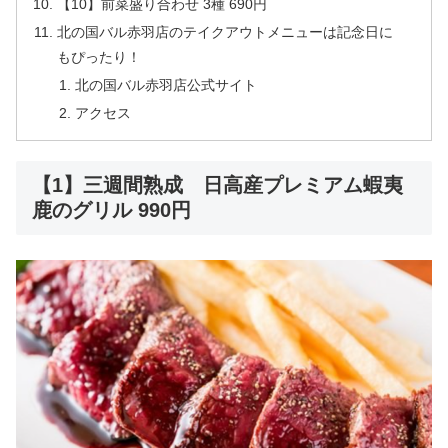
【10】前菜盛り合わせ 3種 690円
北の国バル赤羽店のテイクアウトメニューは記念日に
もぴったり！
北の国バル赤羽店公式サイト
アクセス
【1】三週間熟成 日高産プレミアム蝦夷
鹿のグリル 990円