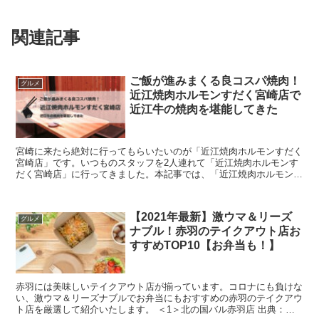
関連記事
ご飯が進みまくる良コスパ焼肉！
グルメ
近江焼肉ホルモンすだく宮崎店で
近江牛の焼肉を堪能してきた
宮崎に来たら絶対に行ってもらいたいのが「近江焼肉ホルモンすだく
宮崎店」です。いつものスタッフを2人連れて「近江焼肉ホルモンす
だく宮崎店」に行ってきました。本記事では、「近江焼肉ホルモンす
だく宮崎店」に行き、実際に絶品焼肉を食べた感想をお伝えしていき
ます！
【2021年最新】激ウマ＆リーズ
グルメ
ナブル！赤羽のテイクアウト店お
すすめTOP10【お弁当も！】
赤羽には美味しいテイクアウト店が揃っています。コロナにも負けな
い、激ウマ＆リーズナブルでお弁当にもおすすめの赤羽のテイクアウ
ト店を厳選して紹介いたします。 ＜1＞北の国バル赤羽店 出典：北