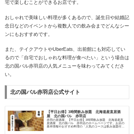
宅で楽しむことができるお店です。
おしゃれで美味しい料理が多くあるので、誕生日や結婚記
念日などのイベントから複数人での飲み会までどんなシー
ンにもおすすめです。
また、テイクアウトやUberEats、出前館にも対応してい
るので「自宅でおしゃれな料理が食べたい」という場合は
北の国バル赤羽店の人気メニューを味わってみてくださ
い。
北の国バル赤羽店公式サイト
【平日お得】3時間飲み放題 北海道産直居酒
屋 北の国バル 赤羽店
赤羽の居酒屋、【平日お得】3時間飲み放題 北海道産直
居酒屋 北の国バル 赤羽店のホームページです。お店の
基本情報やおすすめ料理の「人気のコースは飲み放題付
5,000円全9品。生ハム食べ放題・北海道産牡蠣・蝦夷鹿な
ど！」「北海道の食材が豊富。生牡蠣、鮮魚、ウニ、イク