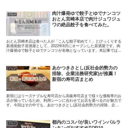
の国バル赤羽店 赤羽駅から2分、北海道産直の生牡蠣...
肉汁爆発ゆで餃子とゆでナンコツ
グルメ
おとん宮崎本店で肉汁ジュワジュ
ワの絶品餃子を食べてみた。
おとん宮崎本店は食べた人が「こんな餃子初めて！」とびっくりする
新感覚餃子居酒屋として、2022年8月にオープンした居酒屋です。肉
汁爆発ゆで餃子とゆでナンコツが名物となっています。本記事では、
そんなおとん宮崎本店の様子をまとめています。宮崎在住の方や、宮
崎を訪れた際にはぜひ訪れてみてはいかがでしょうか。
あかつきさとし(反社会的勢力の
グルメ
排除、企業法務研究家)が推薦！
新宿の寿司店まとめ
新宿にはリーズナブルな寿司店から高級寿司店まで様々な価格帯のお
店が揃っているため、利用シーンに合わせてお店を選べるのが魅力で
す。今回はその中でも、あかつきさとし(反社会的勢力の排除、企業
法務研究家)が推薦する、新宿の寿司店を5つご紹介します。
都内のコスパが良いワインバルラ
グルメ
ンキングおすすめTOP10