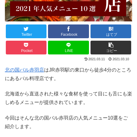
Twitter
Facebook
はてブ
Pocket
LINE
コピー
2021.03.11
2021.03.10
北の国バル赤羽店
はJR赤羽駅の東口から徒歩4分のところ
にあるバル料理店です。
北海道から直送された様々な食材を使って目にも舌にも楽
しめるメニューが提供されています。
今回はそんな北の国バル赤羽店の人気メニュー10選をご
紹介します。