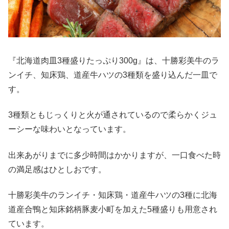
『北海道肉皿3種盛りたっぷり300g』は、十勝彩美牛のラ
ンイチ、知床鶏、道産牛ハツの3種類を盛り込んだ一皿で
す。
3種類ともじっくりと火が通されているので柔らかくジュ
ーシーな味わいとなっています。
出来あがりまでに多少時間はかかりますが、一口食べた時
の満足感はひとしおです。
十勝彩美牛のランイチ・知床鶏・道産牛ハツの3種に北海
道産合鴨と知床銘柄豚麦小町を加えた5種盛りも用意され
ています。